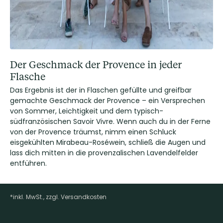
Der Geschmack der Provence in jeder
Flasche
Das Ergebnis ist der in Flaschen gefüllte und greifbar
gemachte Geschmack der Provence – ein Versprechen
von Sommer, Leichtigkeit und dem typisch-
südfranzösischen Savoir Vivre. Wenn auch du in der Ferne
von der Provence träumst, nimm einen Schluck
eisgekühlten Mirabeau-Roséwein, schließ die Augen und
lass dich mitten in die provenzalischen Lavendelfelder
entführen.
*inkl. MwSt., zzgl. Versandkosten
Footer-Menü