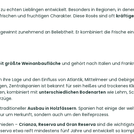
zu echten Lieblingen entwickelt. Besonders in Regionen, in den
frischen und fruchtigen Charakter. Diese Rosés sind oft
kräftig
gewinnt zunehmend an Beliebtheit. Er kombiniert die Frische ein
it größte Weinanbaufläche
und gehört nach Italien und Frank
rch ihre Lage und den Einfluss von Atlantik, Mittelmeer und Gebi
n, Zentralspanien ist bekannt für sein heißes und trockenes K
en, kombiniert mit
unterschiedlichen Bodenarten
wie Lehm, Sc
rzüge.
traditioneller
Ausbau in Holzfässern
. Spanien hat einige der w
t nur um Herkunft, sondern auch um den Reifeprozess.
chieden –
Crianza, Reserva und Gran Reserva
sind die wichtigs
 Reserva etwa reift mindestens fünf Jahre und entwickelt so kom