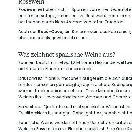
Roséwein
Roséweine
haben sich in Spanien von einer Nebenrolle 
entstehen saftige, farbintensive Roséweine mit einem 
bestechen durch klare Aromen von roten Früchten.
Auch der
Rosé-Cava
, ein Schaumwein aus Katalonien, 
alles andere als gewöhnlich macht.
Was zeichnet spanische Weine aus?
Spanien besitzt mit etwa 1,2 Millionen Hektar die
weltwe
nicht nur die Fläche, die beeindruckt.
Das Land ist in drei Klimazonen aufgeteilt, die sich du
Landes herrschen gemäßigte, regenreichere Bedingunge
warme, trockene Anbaugebiete. Diese Klimabedingung
Weinen ihre unverwechselbaren Aromen und Charakte
Ein weiteres Qualitätsmerkmal spanischer Weine ist ihr 
Qualitätsklassifizierungen. Dabei geht es jedoch nich
Spanische Weine werden oft nach Reifestufen unters
Wein im Fass und in der Flasche gereift ist. Eine Gran