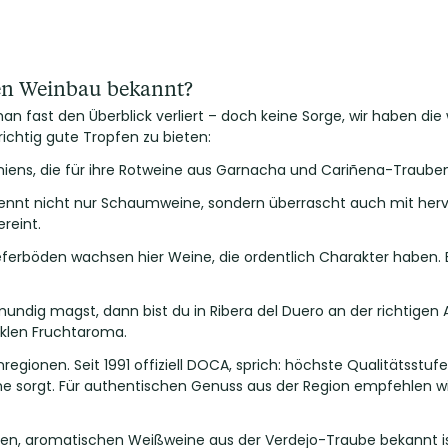
nen Weinbau bekannt?
man fast den Überblick verliert – doch keine Sorge, wir haben die
richtig gute Tropfen zu bieten:
aniens, die für ihre Rotweine aus Garnacha und Cariñena-Trauben
kennt nicht nur Schaumweine, sondern überrascht auch mit herv
reint.
hieferböden wachsen hier Weine, die ordentlich Charakter haben
mundig magst, dann bist du in Ribera del Duero an der richtigen 
klen Fruchtaroma.
gionen. Seit 1991 offiziell DOCA, sprich: höchste Qualitätsstufe
ne sorgt. Für authentischen Genuss aus der Region empfehlen w
ischen, aromatischen Weißweine aus der Verdejo-Traube bekannt is