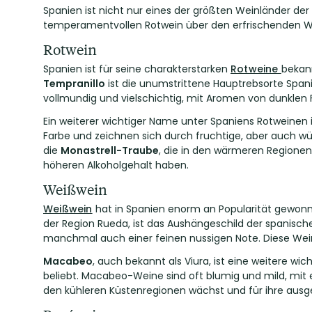
Spanien ist nicht nur eines der größten Weinländer der 
temperamentvollen Rotwein über den erfrischenden We
Rotwein
Spanien ist für seine charakterstarken
Rotweine
bekan
Tempranillo
ist die unumstrittene Hauptrebsorte Spanie
vollmundig und vielschichtig, mit Aromen von dunklen F
Ein weiterer wichtiger Name unter Spaniens Rotweinen 
Farbe und zeichnen sich durch fruchtige, aber auch würz
die
Monastrell-Traube
, die in den wärmeren Regionen 
höheren Alkoholgehalt haben.
Weißwein
Weißwein
hat in Spanien enorm an Popularität gewonne
der Region Rueda, ist das Aushängeschild der spanisch
manchmal auch einer feinen nussigen Note. Diese We
Macabeo
, auch bekannt als Viura, ist eine weitere wi
beliebt. Macabeo-Weine sind oft blumig und mild, mit 
den kühleren Küstenregionen wächst und für ihre ausge