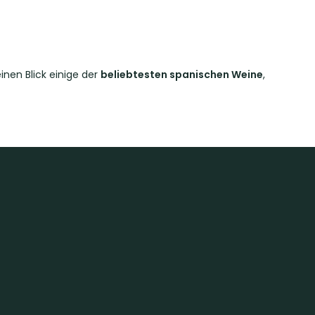
inen Blick einige der
beliebtesten spanischen Weine
,