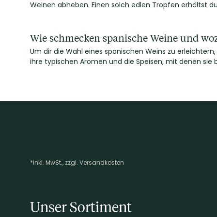
Weinen abheben. Einen solch edlen Tropfen erhältst 
Wie schmecken spanische Weine und woz
Um dir die Wahl eines spanischen Weins zu erleichtern,
ihre typischen Aromen und die Speisen, mit denen sie
*inkl. MwSt., zzgl. Versandkosten
Footer-Menü
Unser Sortiment