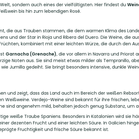
Welt, sondern auch eines der vielfältigsten. Hier findest du
Wein
ißwein bis hin zum lebendigen Rosé.
nt, die aus Trauben stammen, die dem warmen Klima des Landes
ns und der Star in Rioja und Ribera del Duero. Die Weine, die a
rüchten, kombiniert mit einer leichten Würze, die durch den Aus
ist
Garnacha (Grenache)
, die vor allem in Navarra und Priora
ige Noten aus. Sie sind meist etwas milder als Tempranillo, aber
wie Jumilla gedeiht. Sie bringt besonders intensive, dunkle Wei
n und zeigt, dass das Land auch im Bereich der weißen Rebsort
en Weißweine. Verdejo-Weine sind bekannt für ihre frischen, le
ine sind angenehm mild, behalten jedoch genug Substanz, um
chtige weiße Traube Spaniens. Besonders in Katalonien wird sie häu
einer dezenten Frucht und einer leichten Säure. In Galicien hin
prägte Fruchtigkeit und frische Säure bekannt ist.