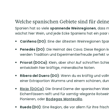
Welche spanischen Gebiete sind für dei
Spanien hat so viele
spannende Weinregionen
, dass 
wächst hier Wein, und jede Ecke Spaniens hat ein paar 
Cariñena (DO)
: Eine der ältesten Weinregionen Sp
Penedès (DO)
: Die Heimat des Cava. Diese Region 
werden Tradition und Experimentierfreude perfekt ve
Priorat (DOCa)
: Klein, aber oho! Auf schroffen Sc
entwickeln hier kräftige, mineralische Noten.
Ribera del Duero (DO)
: Wenn du es kräftig und voll
einer Extraportion Wumms und einem schönen, dun
Rioja (DOCa)
: Die Grand Dame der spanischen Weinre
Eichenfässern reift und für samtig-elegante Rotwei
Pionieren, oder
Bodegas Montecillo
.
Rueda (DO)
: Eine Region, die vor allem für ihre fr