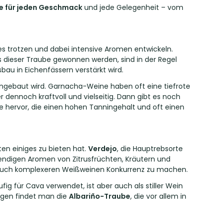
e für jeden Geschmack
und jede Gelegenheit – vom
 trotzen und dabei intensive Aromen entwickeln.
us dieser Traube gewonnen werden, sind in der Regel
bau in Eichenfässern verstärkt wird.
t angebaut wird. Garnacha-Weine haben oft eine tiefrote
 dennoch kraftvoll und vielseitig. Dann gibt es noch
ne hervor, die einen hohen Tanningehalt und oft einen
en einiges zu bieten hat.
Verdejo
, die Hauptrebsorte
bendigen Aromen von Zitrusfrüchten, Kräutern und
 auch komplexeren Weißweinen Konkurrenz zu machen.
fig für Cava verwendet, ist aber auch als stiller Wein
gegen findet man die
Albariño-Traube
, die vor allem in