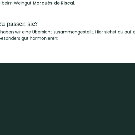
du beim Weingut
Marqués de Riscal
.
u passen sie?
 haben wir eine Übersicht zusammengestellt. Hier siehst du auf e
 besonders gut harmonieren: