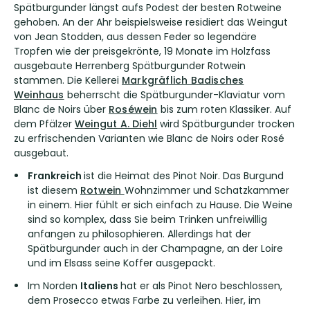
Spätburgunder längst aufs Podest der besten Rotweine
gehoben. An der Ahr beispielsweise residiert das Weingut
von
Jean Stodden
, aus dessen Feder so legendäre
Tropfen wie der preisgekrönte, 19 Monate im Holzfass
ausgebaute Herrenberg Spätburgunder Rotwein
stammen. Die Kellerei
Markgräflich Badisches
Weinhaus
beherrscht die Spätburgunder-Klaviatur vom
Blanc de Noirs über
Roséwein
bis zum roten Klassiker. Auf
dem Pfälzer
Weingut A. Diehl
wird Spätburgunder trocken
zu erfrischenden Varianten wie Blanc de Noirs oder Rosé
ausgebaut.
Frankreich
ist die Heimat des Pinot Noir. Das Burgund
ist diesem
Rotwein
Wohnzimmer und Schatzkammer
in einem. Hier fühlt er sich einfach zu Hause. Die Weine
sind so komplex, dass Sie beim Trinken unfreiwillig
anfangen zu philosophieren. Allerdings hat der
Spätburgunder auch in der Champagne, an der Loire
und im Elsass seine Koffer ausgepackt.
Im Norden
Italiens
hat er als Pinot Nero beschlossen,
dem Prosecco etwas Farbe zu verleihen. Hier, im