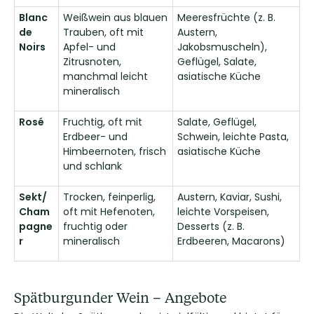
Blanc
Weißwein aus blauen
Meeresfrüchte (z. B.
de
Trauben, oft mit
Austern,
Noirs
Apfel- und
Jakobsmuscheln),
Zitrusnoten,
Geflügel, Salate,
manchmal leicht
asiatische Küche
mineralisch
Rosé
Fruchtig, oft mit
Salate, Geflügel,
Erdbeer- und
Schwein, leichte Pasta,
Himbeernoten, frisch
asiatische Küche
und schlank
Sekt/
Trocken, feinperlig,
Austern, Kaviar, Sushi,
Cham
oft mit Hefenoten,
leichte Vorspeisen,
pagne
fruchtig oder
Desserts (z. B.
r
mineralisch
Erdbeeren, Macarons)
Spätburgunder Wein – Angebote