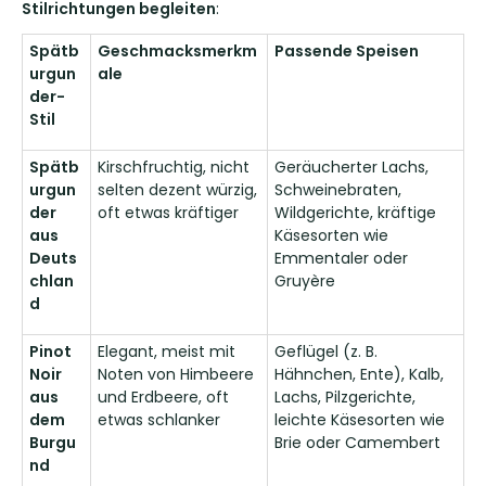
Stilrichtungen begleiten
:
Spätb
Geschmacksmerkm
Passende Speisen
urgun
ale
der-
Stil
Spätb
Kirschfruchtig, nicht
Geräucherter Lachs,
urgun
selten dezent würzig,
Schweinebraten,
der
oft etwas kräftiger
Wildgerichte, kräftige
aus
Käsesorten wie
Deuts
Emmentaler oder
chlan
Gruyère
d
Pinot
Elegant, meist mit
Geflügel (z. B.
Noir
Noten von Himbeere
Hähnchen, Ente), Kalb,
aus
und Erdbeere, oft
Lachs, Pilzgerichte,
dem
etwas schlanker
leichte Käsesorten wie
Burgu
Brie oder Camembert
nd