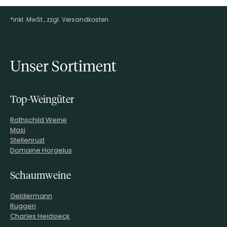
*inkl. MwSt., zzgl. Versandkosten
Footer-Menü
Unser Sortiment
Top-Weingüter
Rothschild Weine
Masi
Stellenrust
Domaine Horgelus
Schaumweine
Geldermann
Ruggeri
Charles Heidsieck