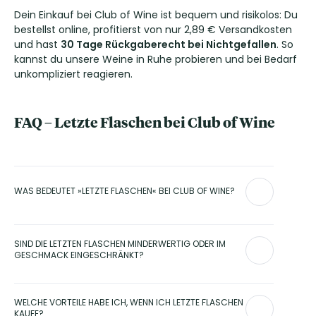
Dein Einkauf bei Club of Wine ist bequem und risikolos: Du
bestellst online, profitierst von nur 2,89 € Versandkosten
und hast
30 Tage Rückgaberecht bei Nichtgefallen
. So
kannst du unsere Weine in Ruhe probieren und bei Bedarf
unkompliziert reagieren.
FAQ – Letzte Flaschen bei Club of Wine
WAS BEDEUTET »LETZTE FLASCHEN« BEI CLUB OF WINE?
»Letzte Flaschen« bezeichnet Restposten und auslaufende
Jahrgänge, die nur noch in begrenzter Stückzahl vorhanden
SIND DIE LETZTEN FLASCHEN MINDERWERTIG ODER IM
sind. Diese Weine werden im Rahmen unserer
GESCHMACK EINGESCHRÄNKT?
Lagerräumung angeboten, um Platz für neue Jahrgänge zu
schaffen.
Nein, die Weine im Bereich letzte Flaschen sind qualitativ
vollwertig. Häufig handelt es sich um ausgezeichnete Weine
WELCHE VORTEILE HABE ICH, WENN ICH LETZTE FLASCHEN
oder langjährige Bestseller, die lediglich wegen
KAUFE?