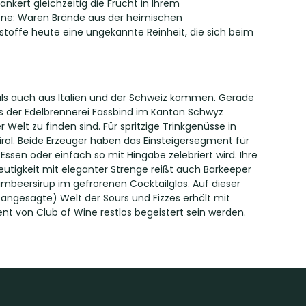
kert gleichzeitig die Frucht in Ihrem
bene: Waren Brände aus der heimischen
toffe heute eine ungekannte Reinheit, die sich beim
als auch aus Italien und der Schweiz kommen. Gerade
aus der Edelbrennerei Fassbind im Kanton Schwyz
lt zu finden sind. Für spritzige Trinkgenüsse in
irol. Beide Erzeuger haben das Einsteigersegment für
ssen oder einfach so mit Hingabe zelebriert wird. Ihre
utigkeit mit eleganter Strenge reißt auch Barkeeper
imbeersirup im gefrorenen Cocktailglas. Auf dieser
angesagte) Welt der Sours und Fizzes erhält mit
t von Club of Wine restlos begeistert sein werden.