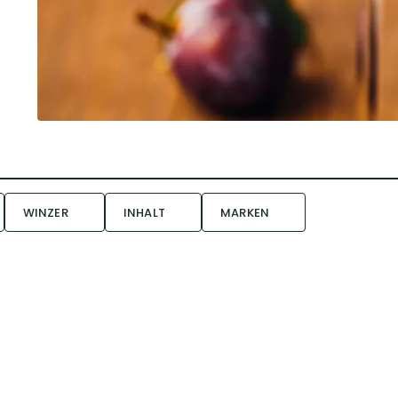
WINZER
INHALT
MARKEN