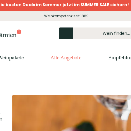
ie besten Deals im Sommer jetzt im SUMMER SALE sichern! 
Weinkompetenz seit 1889
1
rämien
Weinpakete
Alle Angebote
Empfehlu
-
en