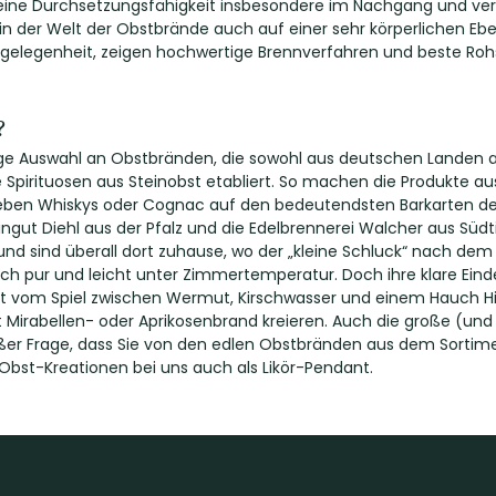
seine Durchsetzungsfähigkeit insbesondere im Nachgang und veran
 in der Welt der Obstbrände auch auf einer sehr körperlichen E
gelegenheit, zeigen hochwertige Brennverfahren und beste Rohs
?
tige Auswahl an Obstbränden, die sowohl aus deutschen Landen 
ve Spirituosen aus Steinobst etabliert. So machen die Produkte 
ben Whiskys oder Cognac auf den bedeutendsten Barkarten der We
gut Diehl aus der Pfalz und die Edelbrennerei Walcher aus Südt
nd sind überall dort zuhause, wo der „kleine Schluck“ nach dem E
h pur und leicht unter Zimmertemperatur. Doch ihre klare Einde
itiert vom Spiel zwischen Wermut, Kirschwasser und einem Hauch H
irabellen- oder Aprikosenbrand kreieren. Auch die große (und 
er Frage, dass Sie von den edlen Obstbränden aus dem Sortimen
 Obst-Kreationen bei uns auch als Likör-Pendant.