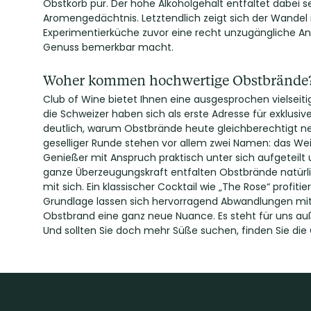
Obstkorb pur. Der hohe Alkoholgehalt entfaltet dabei 
Aromengedächtnis. Letztendlich zeigt sich der Wandel
Experimentierküche zuvor eine recht unzugängliche An
Genuss bemerkbar macht.
Woher kommen hochwertige Obstbrände
Club of Wine bietet Ihnen eine ausgesprochen vielsei
die Schweizer haben sich als erste Adresse für exklusi
deutlich, warum Obstbrände heute gleichberechtigt ne
geselliger Runde stehen vor allem zwei Namen: das Wein
Genießer mit Anspruch praktisch unter sich aufgeteilt u
ganze Überzeugungskraft entfalten Obstbrände natürlic
mit sich. Ein klassischer Cocktail wie „The Rose“ prof
Grundlage lassen sich hervorragend Abwandlungen mit M
Obstbrand eine ganz neue Nuance. Es steht für uns auß
Und sollten Sie doch mehr Süße suchen, finden Sie die