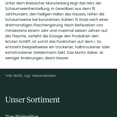
Unter dem Breisacher Münsterberg liegt das Herz der
Schaumweinherstellung. In Gewölben aus dem 15.
Jahrhundert, den heiligen Hallen des Hauses, reifen die
Schaumweine bei konstanten, kühlen 13 Grad nach einer
dreimonatigen Flaschengärung. Nach Reifezeiten von
mindestens einem Jahr und maximal sieben Jahren auf
der Flasche, verleiht die Dosage den Produkten den
letzten Schliff, ist somit das Pünktchen auf dem i. So
entsteht beispielsweise ein trockener, halbtrockener oder
extratrockener Geldermann Sekt. Das Motto dabei: Je
weniger Änderungen, desto besser.
*inkl. MwSt., zzgl. Versandkosten
Footer-Menü
Unser Sortiment
Top-Weingüter