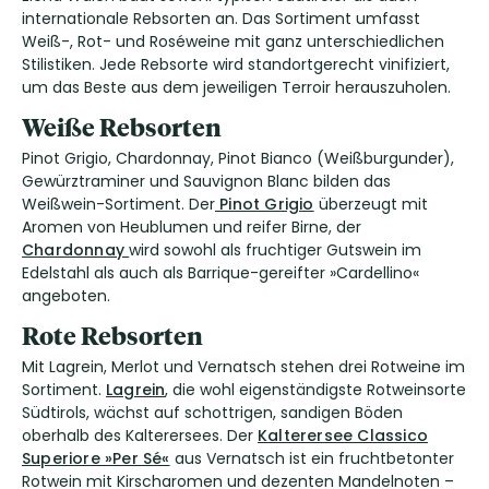
internationale Rebsorten an. Das Sortiment umfasst
Weiß-, Rot- und Roséweine mit ganz unterschiedlichen
Stilistiken. Jede Rebsorte wird standortgerecht vinifiziert,
um das Beste aus dem jeweiligen Terroir herauszuholen.
Weiße Rebsorten
Pinot Grigio, Chardonnay, Pinot Bianco (Weißburgunder),
Gewürztraminer und Sauvignon Blanc bilden das
Weißwein-Sortiment. Der
Pinot Grigio
überzeugt mit
Aromen von Heublumen und reifer Birne, der
Chardonnay
wird sowohl als fruchtiger Gutswein im
Edelstahl als auch als Barrique-gereifter »Cardellino«
angeboten.
Rote Rebsorten
Mit Lagrein, Merlot und Vernatsch stehen drei Rotweine im
Sortiment.
Lagrein
, die wohl eigenständigste Rotweinsorte
Südtirols, wächst auf schottrigen, sandigen Böden
oberhalb des Kalterersees. Der
Kalterersee Classico
Superiore »Per Sé«
aus Vernatsch ist ein fruchtbetonter
Rotwein mit Kirscharomen und dezenten Mandelnoten –