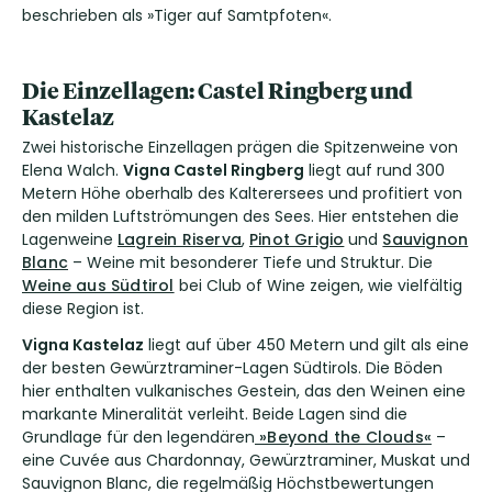
beschrieben als »Tiger auf Samtpfoten«.
Die Einzellagen: Castel Ringberg und
Kastelaz
Zwei historische Einzellagen prägen die Spitzenweine von
Elena Walch.
Vigna Castel Ringberg
liegt auf rund 300
Metern Höhe oberhalb des Kalterersees und profitiert von
den milden Luftströmungen des Sees. Hier entstehen die
Lagenweine
Lagrein Riserva
,
Pinot Grigio
und
Sauvignon
Blanc
– Weine mit besonderer Tiefe und Struktur. Die
Weine aus Südtirol
bei Club of Wine zeigen, wie vielfältig
diese Region ist.
Vigna Kastelaz
liegt auf über 450 Metern und gilt als eine
der besten Gewürztraminer-Lagen Südtirols. Die Böden
hier enthalten vulkanisches Gestein, das den Weinen eine
markante Mineralität verleiht. Beide Lagen sind die
Grundlage für den legendären
»Beyond the Clouds«
–
eine Cuvée aus Chardonnay, Gewürztraminer, Muskat und
Sauvignon Blanc, die regelmäßig Höchstbewertungen