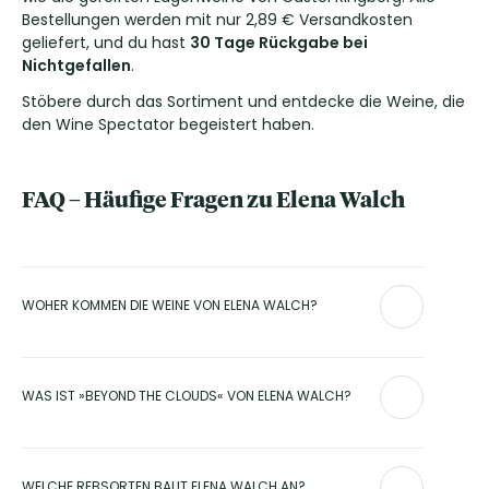
Bestellungen werden mit nur 2,89 € Versandkosten
geliefert, und du hast
30 Tage Rückgabe bei
Nichtgefallen
.
Stöbere durch das Sortiment und entdecke die Weine, die
den Wine Spectator begeistert haben.
FAQ – Häufige Fragen zu Elena Walch
WOHER KOMMEN DIE WEINE VON ELENA WALCH?
Das Weingut Elena Walch liegt in Tramin an der Südtiroler
Weinstraße in Italien. Die 60 Hektar Rebfläche verteilen sich
WAS IST »BEYOND THE CLOUDS« VON ELENA WALCH?
auf verschiedene Lagen in Südtirol, darunter die Einzellagen
Castel Ringberg und Kastelaz auf bis zu 600 Metern Höhe.
»Beyond the Clouds« ist eine weiße Cuvée aus Chardonnay,
Gewürztraminer, Muskat und Sauvignon Blanc. Die Trauben
WELCHE REBSORTEN BAUT ELENA WALCH AN?