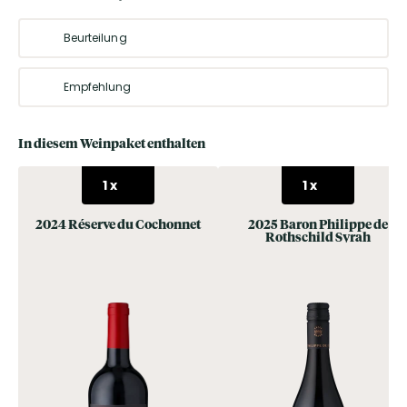
Beurteilung
Ein gelungenes Paket für Liebhaber südfranzösischer Rotweine –
ausgewogen, aromatisch und mit viel Charakter. Ideal, um die
Empfehlung
Vielfalt und das Temperament des Midi im Glas zu entdecken.
Perfekt zu gegrilltem Fleisch, mediterranen Schmorgerichten oder
einer kräftigen Käseauswahl. Auch zu Pasta mit würzigen Saucen
In diesem Weinpaket enthalten
ein echter Genuss.
1
x
1
x
2024 Réserve du Cochonnet
2025 Baron Philippe de
Rothschild Syrah