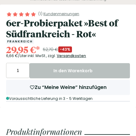
(
1
)
Kundenmeinungen
6er-Probierpaket »Best of
Südfrankreich - Rot«
FRANKREICH
29,95
€
*
52,70
€
-43%
6,66
€/Liter
inkl. MwSt.,
zzgl.
Versandkosten
In den Warenkorb
Zu “Meine Weine” hinzufügen
Voraussichtliche Lieferung in 3 - 5 Werktagen
Produktinformationen