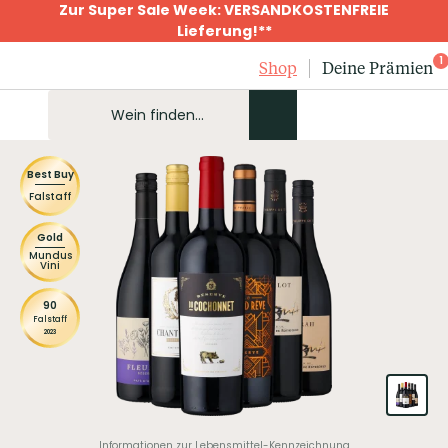
Zur Super Sale Week: VERSANDKOSTENFREIE
Lieferung!**
1
Shop
Deine Prämien
Best Buy
Falstaff
Gold
Mundus
Vini
90
Falstaff
2023
Informationen zur Lebensmittel-Kennzeichnung