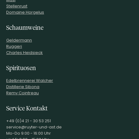
Gold
Stellenrust
Domaine Horgelus
Mundus Vini
Schaumweine
Gold
Medaille
von
Mundus Vini Medaille
2023
Geldermann
Für den 2023er Fleuron Réserve
Ruggeri
Charles Heidsieck
Mundus Vini Medaille
Ist ein internationaler großer Weinpreis, bei dem über 6.000 Weine
Spirituosen
verkostet werden. Seit dem Gründungsjahr 2001 gilt der Mundus
Vini als einer der umfangreichsten internationalen Wein-
Edelbrennerei Walcher
Wettbewerbe.
Distillerie Sibona
Remy Cointreau
Service Kontakt
90
Falstaff
+49 (0)4 21 - 30 53 251
2023
service@ruyter-und-ast.de
Mo-Do 9:00 - 16:00 Uhr