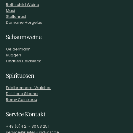
Rothschild Weine
Masi
Stellenrust
Domaine Horgelus
Schaumweine
Geldermann
Ruggeri
Charles Heidsieck
Spirituosen
Edelbrennerei Walcher
Distillerie Sibona
Remy Cointreau
Service Kontakt
+49 (0)4 21 - 30 53 251
service@ruyter-und-ast.de