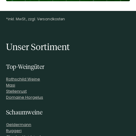
*inkl. MwSt., zzgl. Versandkosten
Footer-Menü
Unser Sortiment
Top-Weingüter
Rothschild Weine
Masi
Stellenrust
Domaine Horgelus
Schaumweine
Geldermann
Ruggeri