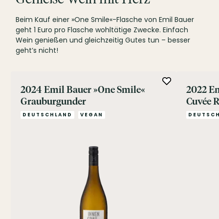
Beim Kauf einer »One Smile«-Flasche von Emil Bauer
geht 1 Euro pro Flasche wohltätige Zwecke. Einfach
Wein genießen und gleichzeitig Gutes tun – besser
geht’s nicht!
2024 Emil Bauer »One Smile«
2022 Em
Grauburgunder
Cuvée 
DEUTSCHLAND
VEGAN
DEUTSC