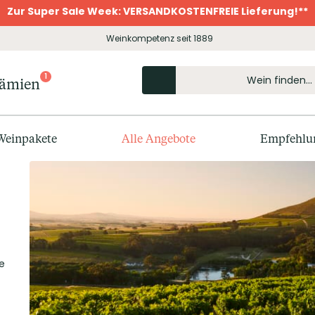
Zur Super Sale Week: VERSANDKOSTENFREIE Lieferung!**
Weinkompetenz seit 1889
1
rämien
Weinpakete
Alle Angebote
Empfehlu
e