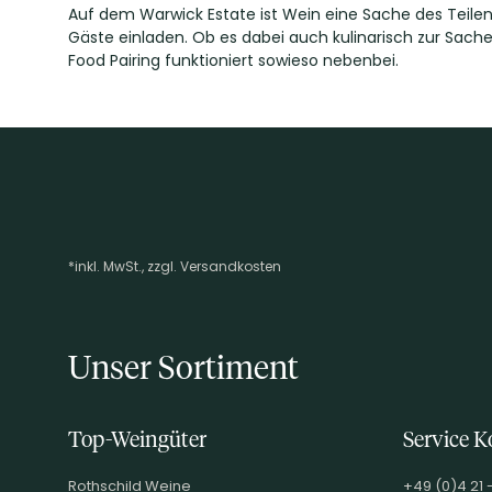
Auf dem Warwick Estate ist Wein eine Sache des Teilens
Gäste einladen. Ob es dabei auch kulinarisch zur Sache 
Food Pairing funktioniert sowieso nebenbei.
*inkl. MwSt., zzgl. Versandkosten
Footer-Menü
Unser Sortiment
Top-Weingüter
Service K
Rothschild Weine
+49 (0)4 21 