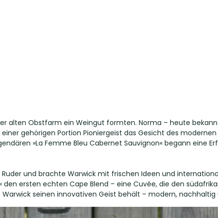
ner alten Obstfarm ein Weingut formten. Norma – heute bekannt 
d einer gehörigen Portion Pioniergeist das Gesicht des moderne
endären »La Femme Bleu Cabernet Sauvignon« begann eine Erfol
s Ruder und brachte Warwick mit frischen Ideen und internati
den ersten echten Cape Blend – eine Cuvée, die den südafrika
ass Warwick seinen innovativen Geist behält – modern, nachhaltig