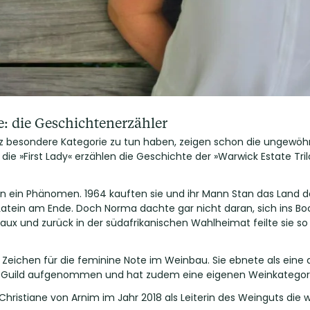
e: die Geschichtenerzähler
nz besondere Kategorie zu tun haben, zeigen schon die ungewö
ie »First Lady« erzählen die Geschichte der »Warwick Estate Tri
n ein Phänomen. 1964 kauften sie und ihr Mann Stan das Land d
atein am Ende. Doch Norma dachte gar nicht daran, sich ins Bock
x und zurück in der südafrikanischen Wahlheimat feilte sie so l
n Zeichen für die feminine Note im Weinbau. Sie ebnete als ein
ers Guild aufgenommen und hat zudem eine eigenen Weinkatego
hristiane von Arnim im Jahr 2018 als Leiterin des Weinguts die w