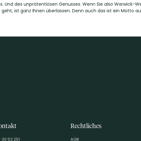
. Und des unprätentiösen Genusses. Wenn Sie also Warwick-Weine 
geht, ist ganz Ihnen überlassen. Denn auch das ist ein Motto au
ontakt
Rechtliches
- 30 53 251
AGB