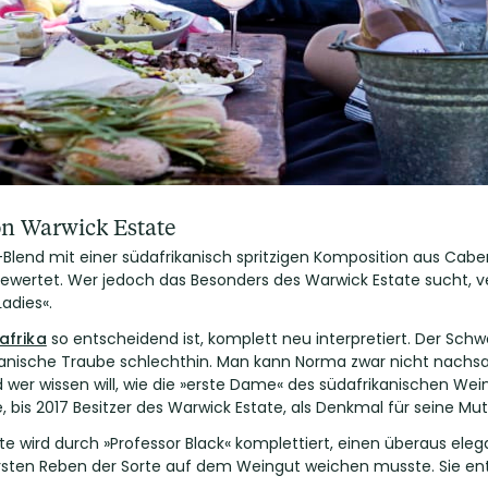
n Warwick Estate
ux-Blend mit einer südafrikanisch spritzigen Komposition aus Ca
ertet. Wer jedoch das Besonders des Warwick Estate sucht, ve
adies«.
afrika
so entscheidend ist, komplett neu interpretiert. Der Schw
frikanische Traube schlechthin. Man kann Norma zwar nicht nachs
d wer wissen will, wie die »erste Dame« des südafrikanischen We
, bis 2017 Besitzer des Warwick Estate, als Denkmal für seine M
e wird durch »Professor Black« komplettiert, einen überaus ele
e ersten Reben der Sorte auf dem Weingut weichen musste. Sie ent