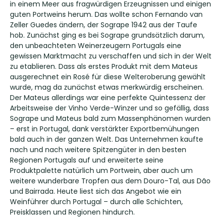
in einem Meer aus fragwürdigen Erzeugnissen und einigen
guten Portweins herum. Das wollte schon Fernando van
Zeller Guedes ändern, der Sogrape 1942 aus der Taufe
hob. Zunächst ging es bei Sogrape grundsätzlich darum,
den unbeachteten Weinerzeugern Portugals eine
gewissen Marktmacht zu verschaffen und sich in der Welt
zu etablieren. Dass als erstes Produkt mit dem Mateus
ausgerechnet ein Rosé für diese Welteroberung gewählt
wurde, mag da zunächst etwas merkwürdig erscheinen.
Der Mateus allerdings war eine perfekte Quintessenz der
Arbeitsweise der Vinho Verde-Winzer und so gefällig, dass
Sogrape und Mateus bald zum Massenphänomen wurden
– erst in Portugal, dank verstärkter Exportbemühungen
bald auch in der ganzen Welt. Das Unternehmen kaufte
nach und nach weitere Spitzengüter in den besten
Regionen Portugals auf und erweiterte seine
Produktpalette natürlich um Portwein, aber auch um
weitere wunderbare Tropfen aus dem Douro-Tal, aus Dão
und Bairrada. Heute liest sich das Angebot wie ein
Weinführer durch Portugal – durch alle Schichten,
Preisklassen und Regionen hindurch.