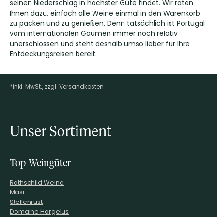
seinen Niederschlag in höchster Güte findet. Wir raten
Ihnen dazu, einfach alle Weine einmal in den Warenkorb
zu packen und zu genießen. Denn tatsächlich ist Portugal
vom internationalen Gaumen immer noch relativ
unerschlossen und steht deshalb umso lieber für Ihre
Entdeckungsreisen bereit.
*inkl. MwSt., zzgl. Versandkosten
Footer-Menü
Unser Sortiment
Top-Weingüter
Rothschild Weine
Masi
Stellenrust
Domaine Horgelus