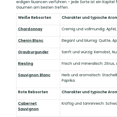
erdigen Nuancen verführen – jede Sorte ist ein Kapitel f
Gaumen am besten treffen.
Weiße Rebsorten
Charakter und typische Aro
Chardonnay
Cremig und vollmundig: Apfel, B
Chenin Blanc
Elegant und blumig: Quitte, Apf
Grauburgunder
Sanft und würzig: Kernobst, N
Riesling
Frisch und mineralisch: Zitrus,
Sauvignon Blanc
Herb und aromatisch: Stachelb
Paprika.
Rote Rebsorten
Charakter und typische Aro
Cabernet
Kräftig und tanninreich: Schw
Sauvignon