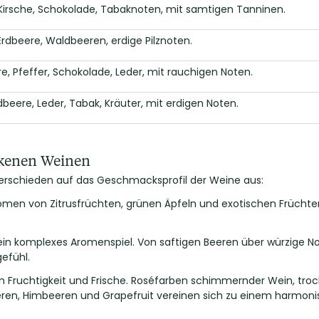
Kirsche, Schokolade, Tabaknoten, mit samtigen Tanninen.
 Erdbeere, Waldbeeren, erdige Pilznoten.
e, Pfeffer, Schokolade, Leder, mit rauchigen Noten.
rdbeere, Leder, Tabak, Kräuter, mit erdigen Noten.
ckenen Weinen
verschieden auf das Geschmacksprofil der Weine aus:
romen von Zitrusfrüchten, grünen Äpfeln und exotischen Frücht
l ein komplexes Aromenspiel. Von saftigen Beeren über würzige Not
efühl.
hen Fruchtigkeit und Frische. Roséfarben schimmernder Wein, t
beeren, Himbeeren und Grapefruit vereinen sich zu einem harmo