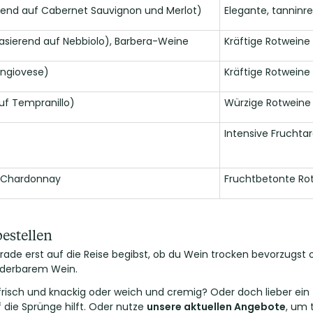
end auf Cabernet Sauvignon und Merlot)
Elegante, tannin
asierend auf Nebbiolo), Barbera-Weine
Kräftige Rotweine
angiovese)
Kräftige Rotweine
uf Tempranillo)
Würzige Rotweine 
Intensive Fruchta
 Chardonnay
Fruchtbetonte Ro
estellen
ade erst auf die Reise begibst, ob du Wein trocken bevorzugst od
nderbarem Wein.
 frisch und knackig oder weich und cremig? Oder doch lieber ein f
uf die Sprünge hilft. Oder nutze
unsere aktuellen Angebote
, um 