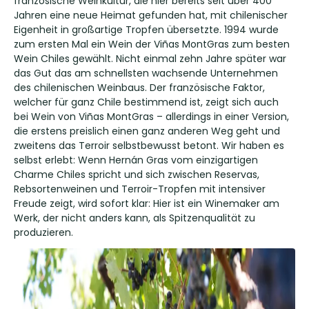
französische Weinkultur, die hier bereits seit über 400
Jahren eine neue Heimat gefunden hat, mit chilenischer
Eigenheit in großartige Tropfen übersetzte. 1994 wurde
zum ersten Mal ein Wein der Viñas MontGras zum besten
Wein Chiles gewählt. Nicht einmal zehn Jahre später war
das Gut das am schnellsten wachsende Unternehmen
des chilenischen Weinbaus. Der französische Faktor,
welcher für ganz Chile bestimmend ist, zeigt sich auch
bei Wein von Viñas MontGras – allerdings in einer Version,
die erstens preislich einen ganz anderen Weg geht und
zweitens das Terroir selbstbewusst betont. Wir haben es
selbst erlebt: Wenn Hernán Gras vom einzigartigen
Charme Chiles spricht und sich zwischen Reservas,
Rebsortenweinen und Terroir-Tropfen mit intensiver
Freude zeigt, wird sofort klar: Hier ist ein Winemaker am
Werk, der nicht anders kann, als Spitzenqualität zu
produzieren.