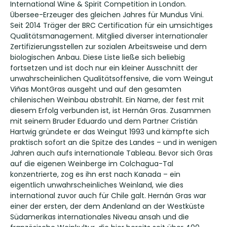
International Wine & Spirit Competition in London.
Übersee-Erzeuger des gleichen Jahres für Mundus Vini.
Seit 2014 Träger der BRC Certification für ein umsichtiges
Qualitätsmanagement. Mitglied diverser internationaler
Zertifizierungsstellen zur sozialen Arbeitsweise und dem
biologischen Anbau. Diese Liste ließe sich beliebig
fortsetzen und ist doch nur ein kleiner Ausschnitt der
unwahrscheinlichen Qualitätsoffensive, die vom Weingut
Viñas MontGras ausgeht und auf den gesamten
chilenischen Weinbau abstrahlt. Ein Name, der fest mit
diesem Erfolg verbunden ist, ist Hernán Gras. Zusammen
mit seinem Bruder Eduardo und dem Partner Cristián
Hartwig gründete er das Weingut 1993 und kämpfte sich
praktisch sofort an die Spitze des Landes – und in wenigen
Jahren auch aufs internationale Tableau. Bevor sich Gras
auf die eigenen Weinberge im Colchagua-Tal
konzentrierte, zog es ihn erst nach Kanada – ein
eigentlich unwahrscheinliches Weinland, wie dies
international zuvor auch für Chile galt. Hernán Gras war
einer der ersten, der dem Andenland an der Westküste
Südamerikas internationales Niveau ansah und die