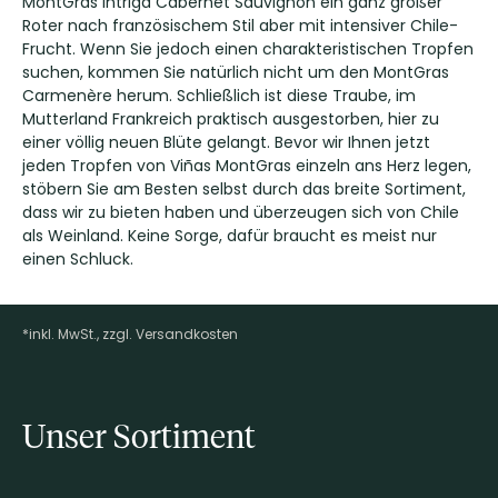
MontGras Intriga Cabernet Sauvignon ein ganz großer
Roter nach französischem Stil aber mit intensiver Chile-
Frucht. Wenn Sie jedoch einen charakteristischen Tropfen
suchen, kommen Sie natürlich nicht um den MontGras
Carmenère herum. Schließlich ist diese Traube, im
Mutterland Frankreich praktisch ausgestorben, hier zu
einer völlig neuen Blüte gelangt. Bevor wir Ihnen jetzt
jeden Tropfen von Viñas MontGras einzeln ans Herz legen,
stöbern Sie am Besten selbst durch das breite Sortiment,
dass wir zu bieten haben und überzeugen sich von Chile
als Weinland. Keine Sorge, dafür braucht es meist nur
einen Schluck.
*inkl. MwSt., zzgl. Versandkosten
Footer-Menü
Unser Sortiment