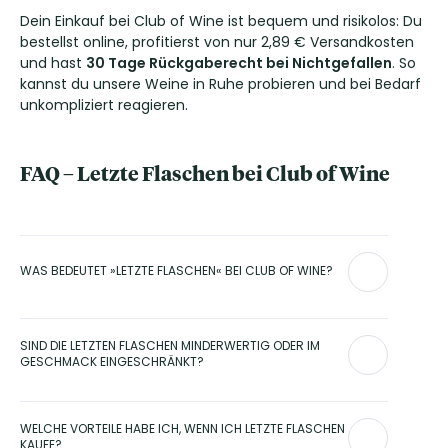
Dein Einkauf bei Club of Wine ist bequem und risikolos: Du
bestellst online, profitierst von nur 2,89 € Versandkosten
und hast
30 Tage Rückgaberecht bei Nichtgefallen
. So
kannst du unsere Weine in Ruhe probieren und bei Bedarf
unkompliziert reagieren.
FAQ – Letzte Flaschen bei Club of Wine
WAS BEDEUTET »LETZTE FLASCHEN« BEI CLUB OF WINE?
»Letzte Flaschen« bezeichnet Restposten und auslaufende
Jahrgänge, die nur noch in begrenzter Stückzahl vorhanden
SIND DIE LETZTEN FLASCHEN MINDERWERTIG ODER IM
sind. Diese Weine werden im Rahmen unserer
GESCHMACK EINGESCHRÄNKT?
Lagerräumung angeboten, um Platz für neue Jahrgänge zu
schaffen.
Nein, die Weine im Bereich letzte Flaschen sind qualitativ
vollwertig. Häufig handelt es sich um ausgezeichnete Weine
WELCHE VORTEILE HABE ICH, WENN ICH LETZTE FLASCHEN
oder langjährige Bestseller, die lediglich wegen
KAUFE?