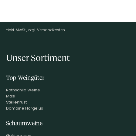
*inkl. MwSt., zzgl. Versandkosten
Footer-Menü
Unser Sortiment
Top-Weingüter
Rothschild Weine
Masi
Stellenrust
Domaine Horgelus
Schaumweine
Geldermann