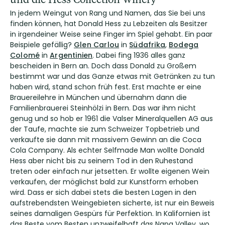
In jedem Weingut von Rang und Namen, das Sie bei uns
finden können, hat Donald Hess zu Lebzeiten als Besitzer
in irgendeiner Weise seine Finger im Spiel gehabt. Ein paar
Beispiele gefällig?
Glen Carlou
in
Südafrika
,
Bodega
Colomé
in
Argentinien
. Dabei fing 1936 alles ganz
bescheiden in Bern an. Doch dass Donald zu Großem
bestimmt war und das Ganze etwas mit Getränken zu tun
haben wird, stand schon früh fest. Erst machte er eine
Brauereilehre in München und übernahm dann die
Familienbrauerei Steinhölzi in Bern. Das war ihm nicht
genug und so hob er 1961 die Valser Mineralquellen AG aus
der Taufe, machte sie zum Schweizer Topbetrieb und
verkaufte sie dann mit massivem Gewinn an die Coca
Cola Company. Als echter Selfmade Man wollte Donald
Hess aber nicht bis zu seinem Tod in den Ruhestand
treten oder einfach nur jetsetten. Er wollte eigenen Wein
verkaufen, der möglichst bald zur Kunstform erhoben
wird. Dass er sich dabei stets die besten Lagen in den
aufstrebendsten Weingebieten sicherte, ist nur ein Beweis
seines damaligen Gespürs für Perfektion. In Kalifornien ist
das Beste vom Besten unzweifelhaft das Napa Valley, wo