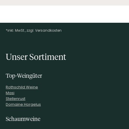
*inkl. MwSt., zzgl. Versandkosten
Footer-Menü
Unser Sortiment
Top-Weingüter
Rothschild Weine
Masi
Stellenrust
Domaine Horgelus
Schaumweine