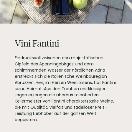
PRODUKTTYP
Weißwein
INHALT (LITER)
0.75
l
FANTINI GROUP VINI
PRODUZENT / ABFÜLLER / HERSTELLER
SRL, Via Dommarco
23, 66026 Ortona
WEINTYPGESCHMACK
Trocken
Vini Fantini
EAN
8019873000033
ARTIKELNUMMER
860612
Eindrucksvoll zwischen den majestätischen
Gipfeln des Apenningebirges und dem
schimmernden Wasser der nördlichen Adria
erstreckt sich die italienische Weinbauregion
Abruzzen. Hier, im Herzen Weinitaliens, hat Fantini
seine Heimat. Aus den Trauben erstklassiger
Lagen erzeugen die überaus talentierten
Kellermeister von Fantini charakterstarke Weine,
die mit Qualität, Vielfalt und tadelloser Preis-
Leistung Liebhaber auf der ganzen Welt
begeistern.