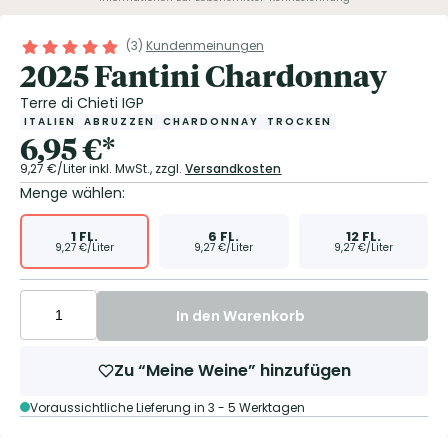
(
3
)
Kundenmeinungen
2025 Fantini Chardonnay
Terre di Chieti IGP
ITALIEN
ABRUZZEN
CHARDONNAY
TROCKEN
6,95
€
*
9,27
€/Liter
inkl. MwSt.,
zzgl.
Versandkosten
Menge wählen:
1
FL.
6
FL.
12
FL.
9,27
€/Liter
9,27
€/Liter
9,27
€/Liter
In den Warenkorb
Zu “Meine Weine” hinzufügen
Voraussichtliche Lieferung in 3 - 5 Werktagen