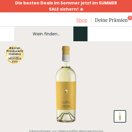
Die besten Deals im Sommer jetzt im SUMMER
SALE sichern! ☀️
1
Shop
Deine Prämien
Bester
Produzent
Italiens
Mundus
Vini
Informationen zur Lebensmittel-Kennzeichnung