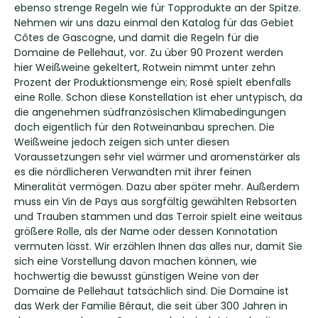
ebenso strenge Regeln wie für Topprodukte an der Spitze.
Nehmen wir uns dazu einmal den Katalog für das Gebiet
Côtes de Gascogne, und damit die Regeln für die
Domaine de Pellehaut, vor. Zu über 90 Prozent werden
hier Weißweine gekeltert, Rotwein nimmt unter zehn
Prozent der Produktionsmenge ein; Rosé spielt ebenfalls
eine Rolle. Schon diese Konstellation ist eher untypisch, da
die angenehmen südfranzösischen Klimabedingungen
doch eigentlich für den Rotweinanbau sprechen. Die
Weißweine jedoch zeigen sich unter diesen
Voraussetzungen sehr viel wärmer und aromenstärker als
es die nördlicheren Verwandten mit ihrer feinen
Mineralität vermögen. Dazu aber später mehr. Außerdem
muss ein Vin de Pays aus sorgfältig gewählten Rebsorten
und Trauben stammen und das Terroir spielt eine weitaus
größere Rolle, als der Name oder dessen Konnotation
vermuten lässt. Wir erzählen Ihnen das alles nur, damit Sie
sich eine Vorstellung davon machen können, wie
hochwertig die bewusst günstigen Weine von der
Domaine de Pellehaut tatsächlich sind. Die Domaine ist
das Werk der Familie Béraut, die seit über 300 Jahren in