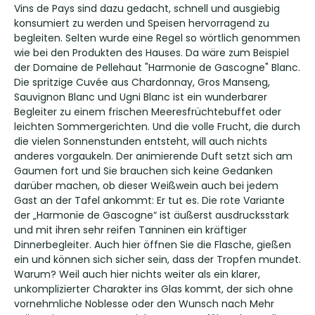
Vins de Pays sind dazu gedacht, schnell und ausgiebig
konsumiert zu werden und Speisen hervorragend zu
begleiten. Selten wurde eine Regel so wörtlich genommen
wie bei den Produkten des Hauses. Da wäre zum Beispiel
der Domaine de Pellehaut "Harmonie de Gascogne" Blanc.
Die spritzige Cuvée aus Chardonnay, Gros Manseng,
Sauvignon Blanc und Ugni Blanc ist ein wunderbarer
Begleiter zu einem frischen Meeresfrüchtebuffet oder
leichten Sommergerichten. Und die volle Frucht, die durch
die vielen Sonnenstunden entsteht, will auch nichts
anderes vorgaukeln. Der animierende Duft setzt sich am
Gaumen fort und Sie brauchen sich keine Gedanken
darüber machen, ob dieser Weißwein auch bei jedem
Gast an der Tafel ankommt: Er tut es. Die rote Variante
der „Harmonie de Gascogne“ ist äußerst ausdrucksstark
und mit ihren sehr reifen Tanninen ein kräftiger
Dinnerbegleiter. Auch hier öffnen Sie die Flasche, gießen
ein und können sich sicher sein, dass der Tropfen mundet.
Warum? Weil auch hier nichts weiter als ein klarer,
unkomplizierter Charakter ins Glas kommt, der sich ohne
vornehmliche Noblesse oder den Wunsch nach Mehr