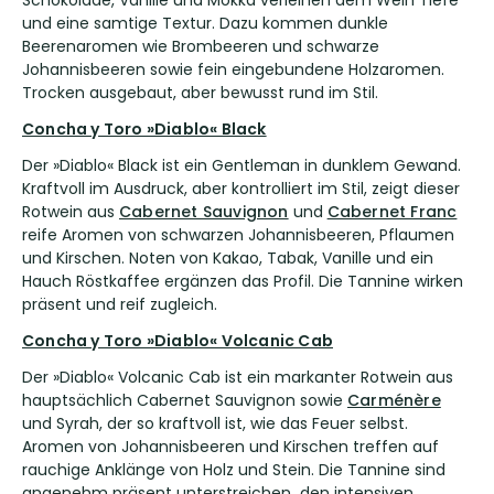
Schokolade, Vanille und Mokka verleihen dem Wein Tiefe
und eine samtige Textur. Dazu kommen dunkle
Beerenaromen wie Brombeeren und schwarze
Johannisbeeren sowie fein eingebundene Holzaromen.
Trocken ausgebaut, aber bewusst rund im Stil.
Concha y Toro »Diablo« Black
Der »Diablo« Black ist ein Gentleman in dunklem Gewand.
Kraftvoll im Ausdruck, aber kontrolliert im Stil, zeigt dieser
Rotwein aus
Cabernet Sauvignon
und
Cabernet Franc
reife Aromen von schwarzen Johannisbeeren, Pflaumen
und Kirschen. Noten von Kakao, Tabak, Vanille und ein
Hauch Röstkaffee ergänzen das Profil. Die Tannine wirken
präsent und reif zugleich.
Concha y Toro »Diablo« Volcanic Cab
Der »Diablo« Volcanic Cab ist ein markanter Rotwein aus
hauptsächlich Cabernet Sauvignon sowie
Carménère
und Syrah, der so kraftvoll ist, wie das Feuer selbst.
Aromen von Johannisbeeren und Kirschen treffen auf
rauchige Anklänge von Holz und Stein. Die Tannine sind
angenehm präsent unterstreichen
den intensiven