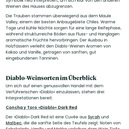
Symbolik neu interpretiert, um sich klar von den anderen
Weinen des Hauses abzugrenzen.
Die Trauben stammen überwiegend aus dem Maule
Valley, einem der besten Anbaugebiete Chiles. Warme
Tage und kühle Nächte sorgen für eine lange Reifephase,
während strukturreiche Böden aus Fluss- und Hanglagen
aromatische Früchte hervorbringen. Der Ausbau in
Holzfässern verleiht den Diablo-Weinen Aromen von
Kakao und Vanille, getragen von sanften, gut
eingebundenen Tanninen.
Diablo-Weinsorten im Überblick
Um sich auf einen genussvollen Handel mit dem
Verführerischen »Diablo« einzulassen, stehen drei
Interpretationen bereit:
Concha y Toro »Diablo« Dark Red
Der »Diablo« Dark Red ist eine Cuvée aus
Syrah
und
Malbec
, die die sanfte Seite des Teufels zeigt. Noten von