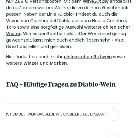
nur 2,89 € Versandkosten. Mit dem
Wine.
Finder
entdeckst
du außerdem weitere Weine, die zu deinem Geschmack
passen. Neben der Linie »Diablo« findest du auch die
Weine von Casillero del Diablo aus dem Hause Concha y
Toro sowie eine sorgfältige Auswahl weiterer
chilenischer
Weine
.. Wie es bei Goethe heißt: »Der Worte sind genug
gewechselt, lasst mich auch endlich Taten sehn.« Also:
Direkt bestellen und genießen.
Hier findest du noch mehr
chilenischen Rotwein
sowie
weitere
Winzer und Marken
.
FAQ – Häufige Fragen zu Diablo-Wein
IST DIABLO-WEIN DASSELBE WIE CASILLERO DEL DIABLO?
Nein. Diablo ist eine eigenständige Marke von Concha y
Toro. Die Linie ist klar von Casillero del Diablo getrennt, greift