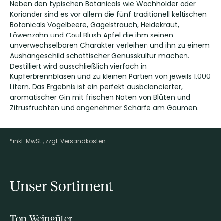
Neben den typischen Botanicals wie Wachholder oder
Koriander sind es vor allem die fünf traditionell keltischen
Botanicals Vogelbeere, Gagelstrauch, Heidekraut,
Löwenzahn und Coul Blush Äpfel die ihm seinen
unverwechselbaren Charakter verleihen und ihn zu einem
Aushängeschild schottischer Genusskultur machen.
Destilliert wird ausschließlich vierfach in
Kupferbrennblasen und zu kleinen Partien von jeweils 1.000
Litern. Das Ergebnis ist ein perfekt ausbalancierter,
aromatischer Gin mit frischen Noten von Blüten und
Zitrusfrüchten und angenehmer Schärfe am Gaumen.
*inkl. MwSt., zzgl. Versandkosten
Footer-Menü
Unser Sortiment
Top-Weingüter