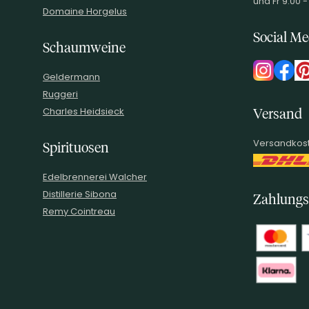
und Fr 9:00 -
Domaine Horgelus
Social Me
Schaumweine
Geldermann
Ruggeri
Charles Heidsieck
Versand
Versandkost
Spirituosen
Edelbrennerei Walcher
Distillerie Sibona
Zahlungs
Remy Cointreau