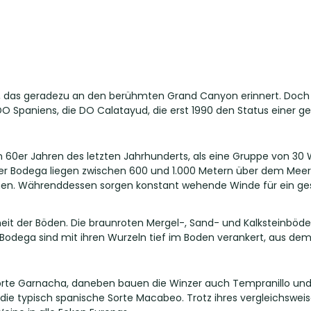
d, das geradezu an den berühmten Grand Canyon erinnert. Doch 
n DO Spaniens, die DO Calatayud, die erst 1990 den Status einer
 60er Jahren des letzten Jahrhunderts, als eine Gruppe von 30 
r Bodega liegen zwischen 600 und 1.000 Metern über dem Meer
men. Währenddessen sorgen konstant wehende Winde für ein ge
nheit der Böden. Die braunroten Mergel-, Sand- und Kalksteinb
er Bodega sind mit ihren Wurzeln tief im Boden verankert, aus 
ebsorte Garnacha, daneben bauen die Winzer auch Tempranillo un
 die typisch spanische Sorte Macabeo. Trotz ihres vergleichsweis