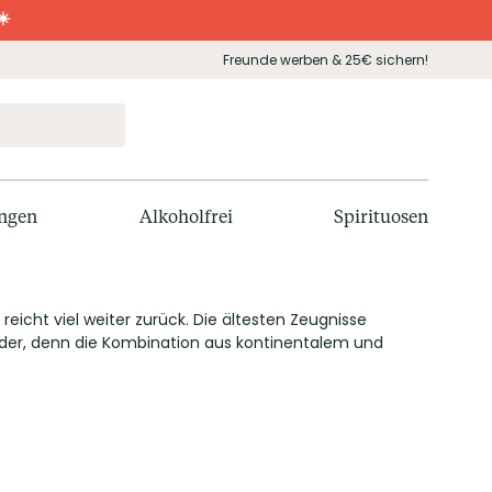
☀️
Freunde werben & 25€ sichern!
ngen
Alkoholfrei
Spirituosen
icht viel weiter zurück. Die ältesten Zeugnisse
under, denn die Kombination aus kontinentalem und