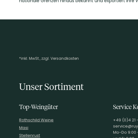
nationale Grenzen hinaus bekannt und exportiert ihre W
*inkl. MwSt., zzgl. Versandkosten
Footer-Menü
Unser Sortiment
Top-Weingüter
Service K
Rothschild Weine
+49 (0)4 21 
service@ruy
Masi
Mo-Do 9:00 -
Stellenrust