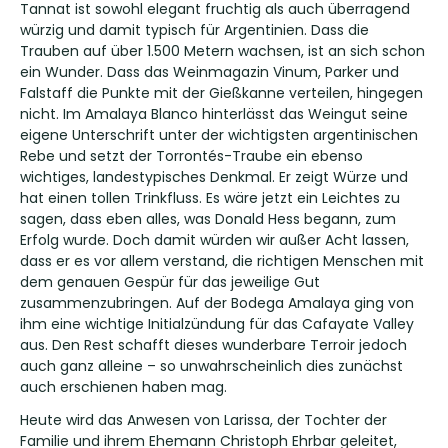
Tannat ist sowohl elegant fruchtig als auch überragend
würzig und damit typisch für Argentinien. Dass die
Trauben auf über 1.500 Metern wachsen, ist an sich schon
ein Wunder. Dass das Weinmagazin Vinum, Parker und
Falstaff die Punkte mit der Gießkanne verteilen, hingegen
nicht. Im Amalaya Blanco hinterlässt das Weingut seine
eigene Unterschrift unter der wichtigsten argentinischen
Rebe und setzt der Torrontés-Traube ein ebenso
wichtiges, landestypisches Denkmal. Er zeigt Würze und
hat einen tollen Trinkfluss. Es wäre jetzt ein Leichtes zu
sagen, dass eben alles, was Donald Hess begann, zum
Erfolg wurde. Doch damit würden wir außer Acht lassen,
dass er es vor allem verstand, die richtigen Menschen mit
dem genauen Gespür für das jeweilige Gut
zusammenzubringen. Auf der Bodega Amalaya ging von
ihm eine wichtige Initialzündung für das Cafayate Valley
aus. Den Rest schafft dieses wunderbare Terroir jedoch
auch ganz alleine – so unwahrscheinlich dies zunächst
auch erschienen haben mag.
Heute wird das Anwesen von Larissa, der Tochter der
Familie und ihrem Ehemann Christoph Ehrbar geleitet,