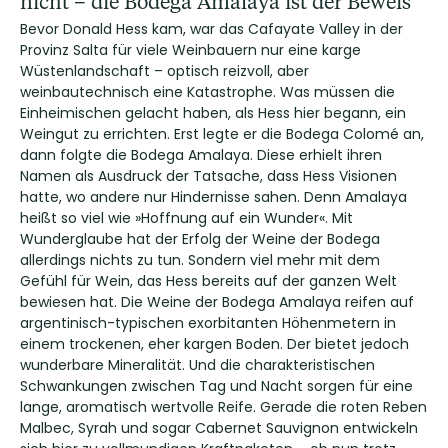
nicht – die Bodega Amalaya ist der Beweis
Bevor Donald Hess kam, war das Cafayate Valley in der
Provinz Salta für viele Weinbauern nur eine karge
Wüstenlandschaft – optisch reizvoll, aber
weinbautechnisch eine Katastrophe. Was müssen die
Einheimischen gelacht haben, als Hess hier begann, ein
Weingut zu errichten. Erst legte er die Bodega Colomé an,
dann folgte die Bodega Amalaya. Diese erhielt ihren
Namen als Ausdruck der Tatsache, dass Hess Visionen
hatte, wo andere nur Hindernisse sahen. Denn Amalaya
heißt so viel wie »Hoffnung auf ein Wunder«. Mit
Wunderglaube hat der Erfolg der Weine der Bodega
allerdings nichts zu tun. Sondern viel mehr mit dem
Gefühl für Wein, das Hess bereits auf der ganzen Welt
bewiesen hat. Die Weine der Bodega Amalaya reifen auf
argentinisch-typischen exorbitanten Höhenmetern in
einem trockenen, eher kargen Boden. Der bietet jedoch
wunderbare Mineralität. Und die charakteristischen
Schwankungen zwischen Tag und Nacht sorgen für eine
lange, aromatisch wertvolle Reife. Gerade die roten Reben
Malbec, Syrah und sogar Cabernet Sauvignon entwickeln