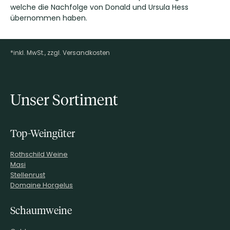
welche die Nachfolge von Donald und Ursula Hess
übernommen haben.
*inkl. MwSt., zzgl. Versandkosten
Footer-Menü
Unser Sortiment
Top-Weingüter
Rothschild Weine
Masi
Stellenrust
Domaine Horgelus
Schaumweine