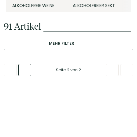
ALKOHOLFREIE WEINE
ALKOHOLFREIER SEKT
A
91
Artikel
MEHR FILTER
Seite 2 von 2