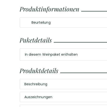
Produktinformationen
Beurteilung
Diese 3x2 alkoholfreien Weine zeichnen sich durch fr
Aromen, elegante Frische und erfrischende Zitrusno
Paketdetails
In diesem Weinpaket enthalten
2
x
2
x
Produktdetails
Doppio Passo Bianco
A. Diehl Chardonnay
»Alternativa« Alkoholfrei
Alkoholfrei
Beschreibung
Voll im Trend
Auszeichnungen
Die steigende Beliebtheit alkoholfreier Produkte is
Genuss nicht zu kurz. Im Gegenteil: Alkoholfreie Pr