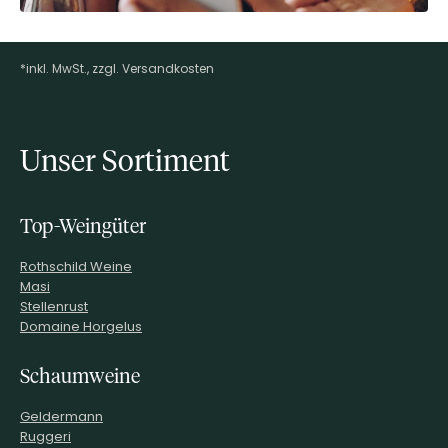
*inkl. MwSt., zzgl. Versandkosten
Footer-Menü
Unser Sortiment
Top-Weingüter
Rothschild Weine
Masi
Stellenrust
Domaine Horgelus
Schaumweine
Geldermann
Ruggeri