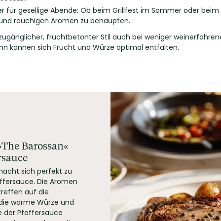
eiter für gesellige Abende: Ob beim Grillfest im Sommer oder b
n und rauchigen Aromen zu behaupten.
n zugänglicher, fruchtbetonter Stil auch bei weniger weinerfahr
dann können sich Frucht und Würze optimal entfalten.
»The Barossan«
rsauce
acht sich perfekt zu
effersauce. Die Aromen
reffen auf die
d die warme Würze und
 der Pfeffersauce