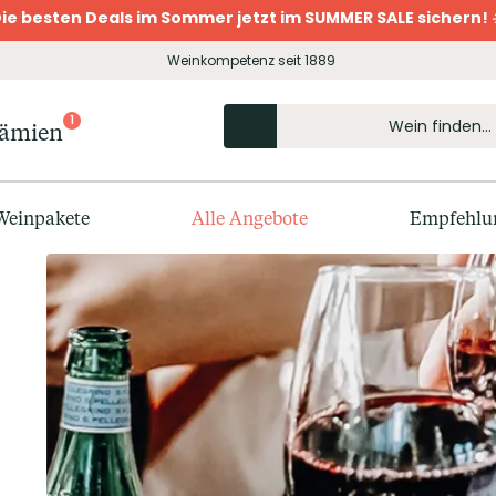
ie besten Deals im Sommer jetzt im SUMMER SALE sichern! 
Weinkompetenz seit 1889
1
rämien
Weinpakete
Alle Angebote
Empfehlu