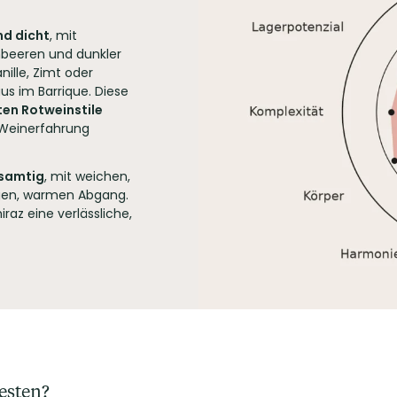
nd dicht
, mit
mbeeren und dunkler
ille, Zimt oder
us im Barrique. Diese
en Rotweinstile
l Weinerfahrung
 samtig
, mit weichen,
gen, warmen Abgang.
iraz eine verlässliche,
esten?