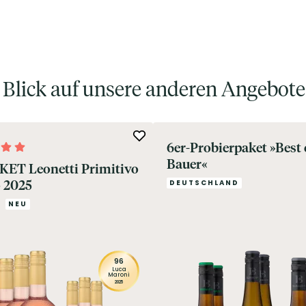
n Blick auf unsere anderen Angebote
6er-Probierpaket »Best 
Bauer«
KET Leonetti Primitivo
 2025
DEUTSCHLAND
NEU
96
Luca
Maroni
2025