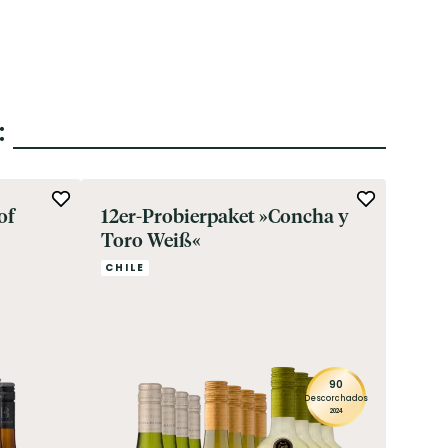
:
of
12er-Probierpaket »Concha y
2025
Toro Weiß«
& Sa
Vorr
CHILE
Ritz
FRAN
»Vin
90
Descorchados
2024