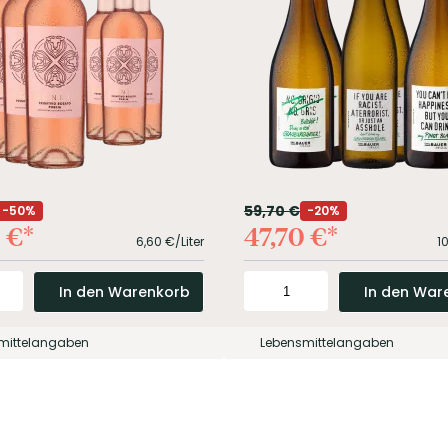
59,70
€
50%
20%
0
€
47,70
€
6,60
€/Liter
1
In den Warenkorb
In den War
mittelangaben
Lebensmittelangaben