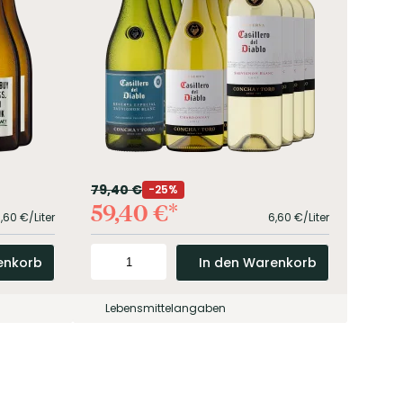
79,40
€
99,4
25%
59,40
€
51,
0,60
€/Liter
6,60
€/Liter
enkorb
In den Warenkorb
Lebensmittelangaben
Leb