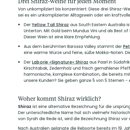
Drei Shiraz-Weine für jeden Moment
Von unkompliziert bis konzentriert: Diese drei Shiraz-W
sei es ein unkomplizierter Alltagswein oder ein kraftvol
Der
Yellow Tail Shiraz
aus South Eastern Australia is
Unterton. Mit Gold beim Mundus Vini und als Best of
Dieser Wein ist eine klare Empfehlung.
Aus dem berühmten Barossa Valley stammt der
Pe
eine warme Würze und feine, süße Mokka-Noten. Die
Der
Laborie »Signature« Shiraz
aus Paarl in Südafrik
Kirschtabak, Zedernholz und frisch gemahlener Pfeff
harmonische, komplexe Kombination, die bereits mit
unsere Kunden? Sie geben ganze 5 von 5 Sternen - e
Woher kommt Shiraz wirklich?
Shiraz
ist eine alternative Bezeichnung für die ursprü
Der unterschiedliche Name hat sich vielmehr historisc
von Syrah die Rede ist, wird die Bezeichnung Shiraz vo
Nach Australien gelangte die Rebsorte bereits im 19. J