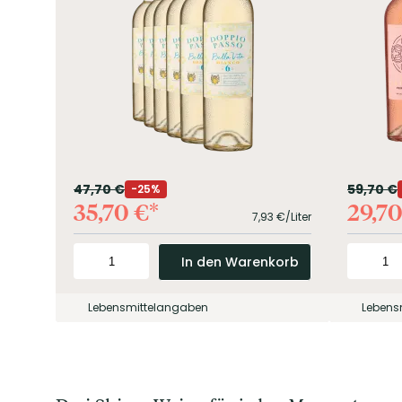
47,70
€
59,70
€
25%
35,70
€
29,7
7,93
€/Liter
In den Warenkorb
Lebensmittelangaben
Lebens