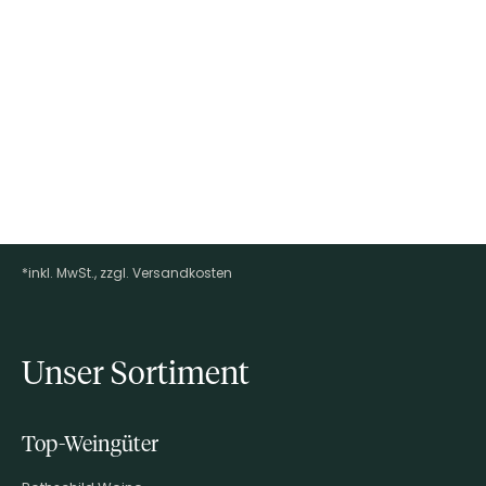
*inkl. MwSt., zzgl. Versandkosten
Footer-Menü
Unser Sortiment
Top-Weingüter