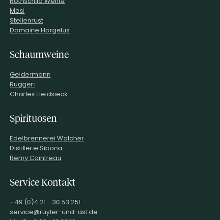
Rothschild Weine
Masi
Stellenrust
Domaine Horgelus
Schaumweine
Geldermann
Ruggeri
Charles Heidsieck
Spirituosen
Edelbrennerei Walcher
Distillerie Sibona
Remy Cointreau
Service Kontakt
+49 (0)4 21 - 30 53 251
service@ruyter-und-ast.de