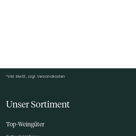
*inkl. MwSt., zzgl. Versandkosten
Footer-Menü
Unser Sortiment
Top-Weingüter