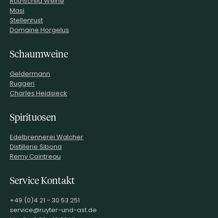
Rothschild Weine
Masi
Stellenrust
Domaine Horgelus
Schaumweine
Geldermann
Ruggeri
Charles Heidsieck
Spirituosen
Edelbrennerei Walcher
Distillerie Sibona
Remy Cointreau
Service Kontakt
+49 (0)4 21 - 30 53 251
service@ruyter-und-ast.de