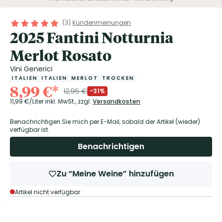
(
3
)
Kundenmeinungen
2025 Fantini Notturnia
Merlot Rosato
Vini Generici
ITALIEN
ITALIEN
MERLOT
TROCKEN
8,99
€
*
12,95
€
-31%
11,99
€/Liter
inkl. MwSt.,
zzgl.
Versandkosten
Benachrichtigen Sie mich per E-Mail, sobald der Artikel (wieder)
verfügbar ist.
Benachrichtigen
Zu “Meine Weine” hinzufügen
Artikel nicht verfügbar