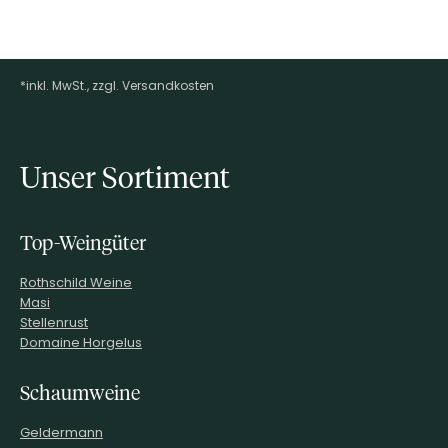
*inkl. MwSt., zzgl. Versandkosten
Footer-Menü
Unser Sortiment
Top-Weingüter
Rothschild Weine
Masi
Stellenrust
Domaine Horgelus
Schaumweine
Geldermann