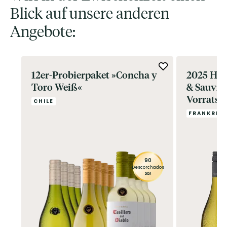
Blick auf unsere anderen
Angebote:
12er-Probierpaket »Concha y
2025 Hor
Toro Weiß«
& Sauvig
Vorratspa
CHILE
Ritzenho
FRANKREI
»Vinelle«
90
Descorchados
2024