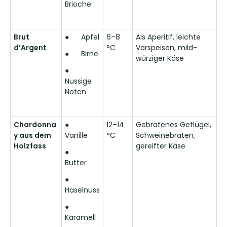
Brioche
Brut
●
Apfel
6–8
Als Aperitif, leichte
d’Argent
°C
Vorspeisen, mild-
●
Birne
würziger Käse
●
Nussige
Noten
Chardonna
●
12–14
Gebratenes Geflügel,
y aus dem
Vanille
°C
Schweinebraten,
Holzfass
gereifter Käse
●
Butter
●
Haselnuss
●
Karamell