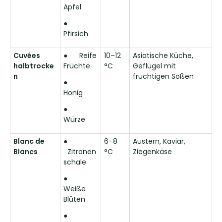
Apfel
●
Pfirsich
Cuvées
●
Reife
10–12
Asiatische Küche,
halbtrocke
Früchte
°C
Geflügel mit
n
fruchtigen Soßen
●
Honig
●
Würze
Blanc de
●
6–8
Austern, Kaviar,
Blancs
Zitronen
°C
Ziegenkäse
schale
●
Weiße
Blüten
●