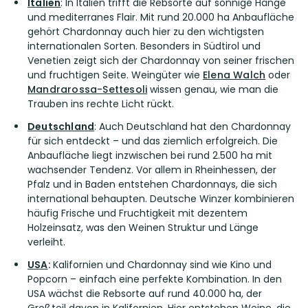
Italien
: In Italien trifft die Rebsorte auf sonnige Hänge
und mediterranes Flair. Mit rund 20.000 ha Anbaufläche
gehört Chardonnay auch hier zu den wichtigsten
internationalen Sorten. Besonders in Südtirol und
Venetien zeigt sich der Chardonnay von seiner frischen
und fruchtigen Seite. Weingüter wie
Elena Walch
oder
Mandrarossa-Settesoli
wissen genau, wie man die
Trauben ins rechte Licht rückt.
Deutschland
: Auch Deutschland hat den Chardonnay
für sich entdeckt – und das ziemlich erfolgreich. Die
Anbaufläche liegt inzwischen bei rund 2.500 ha mit
wachsender Tendenz. Vor allem in Rheinhessen, der
Pfalz und in Baden entstehen Chardonnays, die sich
international behaupten. Deutsche Winzer kombinieren
häufig Frische und Fruchtigkeit mit dezentem
Holzeinsatz, was den Weinen Struktur und Länge
verleiht.
USA
:
Kalifornien und Chardonnay sind wie Kino und
Popcorn – einfach eine perfekte Kombination. In den
USA wächst die Rebsorte auf rund 40.000 ha, der