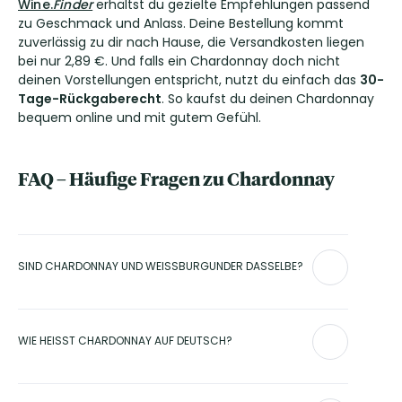
Wine.
Finder
erhältst du gezielte Empfehlungen passend
zu Geschmack und Anlass. Deine Bestellung kommt
zuverlässig zu dir nach Hause, die Versandkosten liegen
bei nur 2,89 €. Und falls ein Chardonnay doch nicht
deinen Vorstellungen entspricht, nutzt du einfach das
30-
Tage-Rückgaberecht
. So kaufst du deinen Chardonnay
bequem online und mit gutem Gefühl.
FAQ – Häufige Fragen zu Chardonnay
SIND CHARDONNAY UND WEISSBURGUNDER DASSELBE?
Nein. Chardonnay und Weißburgunder sind zwei
unterschiedliche Rebsorten. Beide gehören zur
WIE HEISST CHARDONNAY AUF DEUTSCH?
Burgunderfamilie, unterscheiden sich jedoch im
Aromaprofil und im Ausbau. Chardonnay zeigt häufig mehr
Fülle und reagiert stärker auf den Ausbau im Holzfass oder
Barrique.
Chardonnay trägt auch im Deutschen denselben Namen.