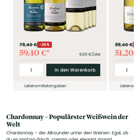
79,40
€
99,40
€
25%
59,40
€
51,20
6,60
€/Liter
In den Warenkorb
Lebensmittelangaben
Lebensmit
Chardonnay – Populärster Weißwein der
Welt
Chardonnay – der Allrounder unter den Weinen. Egal, ob
du es spritzig-frisch, cremig oder elegant magst,