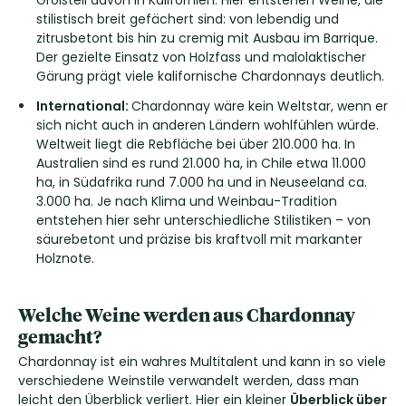
Großteil davon in Kalifornien. Hier entstehen Weine, die
stilistisch breit gefächert sind: von lebendig und
zitrusbetont bis hin zu cremig mit Ausbau im Barrique.
Der gezielte Einsatz von Holzfass und malolaktischer
Gärung prägt viele kalifornische Chardonnays deutlich.
International:
Chardonnay wäre kein Weltstar, wenn er
sich nicht auch in anderen Ländern wohlfühlen würde.
Weltweit liegt die Rebfläche bei über 210.000 ha. In
Australien sind es rund 21.000 ha, in Chile etwa 11.000
ha, in Südafrika rund 7.000 ha und in Neuseeland ca.
3.000 ha. Je nach Klima und Weinbau-Tradition
entstehen hier sehr unterschiedliche Stilistiken – von
säurebetont und präzise bis kraftvoll mit markanter
Holznote.
Welche Weine werden aus Chardonnay
gemacht?
Chardonnay ist ein wahres Multitalent und kann in so viele
verschiedene Weinstile verwandelt werden, dass man
leicht den Überblick verliert. Hier ein kleiner
Überblick über